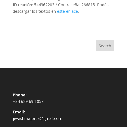
ID reunión: 544362203 / Contraseña: 266815. Podéis
descargar los textos en
este enlace
.
Phone:
+34 629 694 058
Email:
jewishmajorca@gmail.com